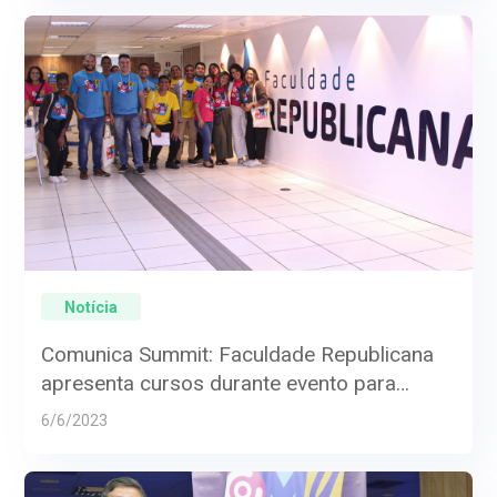
Notícia
Comunica Summit: Faculdade Republicana
apresenta cursos durante evento para
assessores parlamentares
6/6/2023