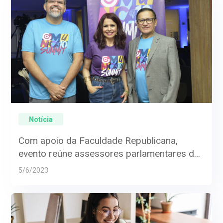
Notícia
Com apoio da Faculdade Republicana,
evento reúne assessores parlamentares de
todo Brasil
5/6/2023