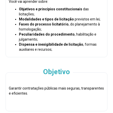
Você vai aprender sobre:
Objetivos e princípios constitucionais
das
licitações;
Modalidades e tipos de licitação
previstos em lei;
Fases do processo licitatório
, do planejamento à
homologação;
Peculiaridades do procedimento
, habilitação e
julgamento;
Dispensa e inexigibilidade de licitação
, formas
auxiliares e recursos;
Contratações públicas, judicialização e sanções
administrativas
.
Com metodologia estruturada em quatro unidades letivas,
Objetivo
o curso oferece uma aprendizagem sistematizada e
aprofundada sobre os temas mais relevantes para a
atuação no setor público e para concursos.
Garantir contratações públicas mais seguras, transparentes
Um curso ideal para servidores públicos, membros de
e eficientes.
comissões de licitação, gestores e advogados que desejam
se atualizar e dominar a nova legislação.