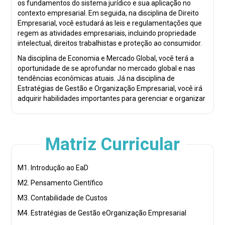
os fundamentos do sistema jurídico e sua aplicação no
contexto empresarial. Em seguida, na disciplina de Direito
Empresarial, você estudará as leis e regulamentações que
regem as atividades empresariais, incluindo propriedade
intelectual, direitos trabalhistas e proteção ao consumidor.
Na disciplina de Economia e Mercado Global, você terá a
oportunidade de se aprofundar no mercado global e nas
tendências econômicas atuais. Já na disciplina de
Estratégias de Gestão e Organização Empresarial, você irá
adquirir habilidades importantes para gerenciar e organizar
empresas, como liderança, planejamento estratégico e
gestão de recursos humanos.
Por fim, na disciplina de Ética e Cidadania, você aprenderá
Matriz Curricular
sobre a importância da ética profissional e da cidadania na
aplicação do Direito Empresarial.
M1. Introdução ao EaD
Esse curso é ideal para advogados, consultores jurídicos,
empresários e profissionais de empresas que desejam se
M2. Pensamento Científico
aprimorar no campo do Direito Empresarial. Com um corpo
M3. Contabilidade de Custos
docente altamente qualificado e uma abordagem prática
para o aprendizado, você estará preparado para enfrentar
M4. Estratégias de Gestão eOrganização Empresarial
os desafios do mercado empresarial atual e se destacar em