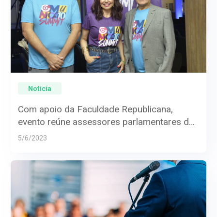
Notícia
Com apoio da Faculdade Republicana,
evento reúne assessores parlamentares de
todo Brasil
5/6/2023