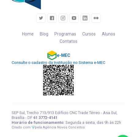
Home
Blog
Programas
Cursos
Alunos
Contatos
e-MEC
Consulte o cadastro da Instituição no Sistema e-MEC
SEP Sul, Trecho 713/913 Edifício CNC Trade Térreo - Asa Sul,
Brasília - DF
61 3772-4141
Horário de funcionamento:
Segunda a sexta, das 9h às 22h
Criado com
💡
pela
Agência Novos Conceitos