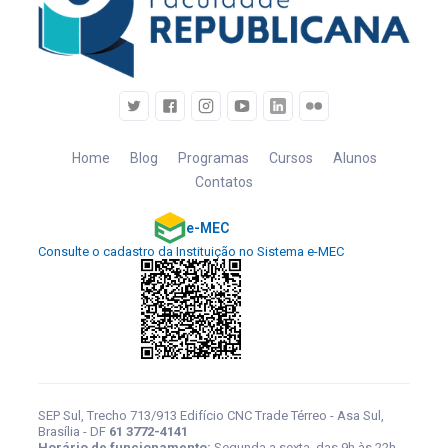
Home
Blog
Programas
Cursos
Alunos
Contatos
e-MEC
Consulte o cadastro da Instituição no Sistema e-MEC
SEP Sul, Trecho 713/913 Edifício CNC Trade Térreo - Asa Sul,
Brasília - DF
61 3772-4141
Horário de funcionamento:
Segunda a sexta, das 9h às 22h