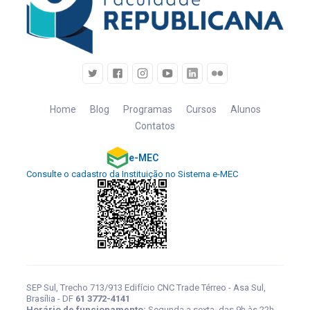
Home
Blog
Programas
Cursos
Alunos
Contatos
e-MEC
Consulte o cadastro da Instituição no Sistema e-MEC
SEP Sul, Trecho 713/913 Edifício CNC Trade Térreo - Asa Sul,
Brasília - DF
61 3772-4141
Horário de funcionamento:
Segunda a sexta, das 9h às 22h