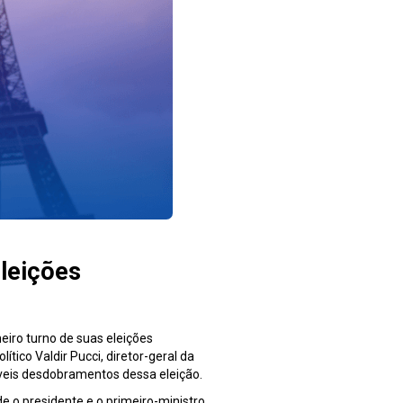
eleições
meiro turno de suas eleições
ítico Valdir Pucci, diretor-geral da
íveis desdobramentos dessa eleição.
e o presidente e o primeiro-ministro