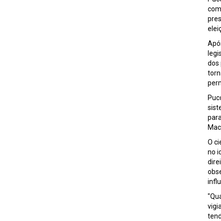
comp
pres
ele
Após
legi
dos 
tor
per
Pucc
sist
para
Macr
O ci
no i
dire
obse
infl
"Qua
vig
tend