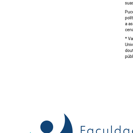
sua
Pucc
polí
a as
cená
* Va
Univ
dout
públ